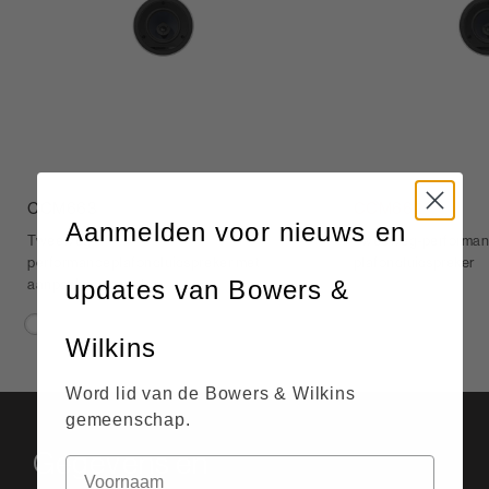
CCM663
CCM662
Aanmelden voor nieuws en
Tweeweg-
Tweeweg-performan
performanceplafondluidspreker met
plafondluidspreker
updates van Bowers &
aanpasbare tweeter
Wilkins
Word lid van de Bowers & Wilkins
gemeenschap.
Gegevens en