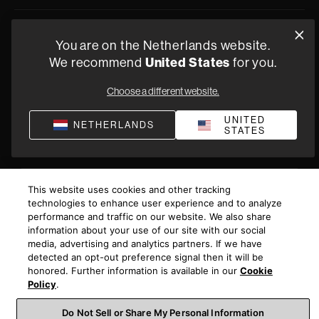
Privacyverklaring
Verkoopvoorwaarden
Compliance
You are on the Netherlands website.
We recommend
United States
for you.
Algemene Leveringsvoorwaarden
©
2026
Harman International Industries, Incorporated. All
Choose a different website.
rights reserved.
UNITED
NETHERLANDS
STATES
This website uses cookies and other tracking
technologies to enhance user experience and to analyze
performance and traffic on our website. We also share
information about your use of our site with our social
media, advertising and analytics partners. If we have
detected an opt-out preference signal then it will be
honored. Further information is available in our
Cookie
Policy
.
Do Not Sell or Share My Personal Information