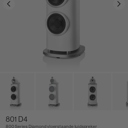
Vorige
Vo
801 D4
800 Series Diamond vloerstaande luidspreker