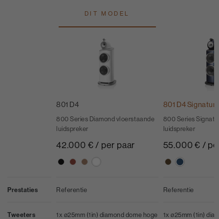
DIT MODEL
801 D4
801 D4 Signatur
800 Series Diamond vloerstaande
800 Series Signatu
luidspreker
luidspreker
42.000 € / per paar
55.000 € / pe
Prestaties
Referentie
Referentie
Tweeters
1x ø25mm (1in) diamond dome hoge
1x ø25mm (1in) di