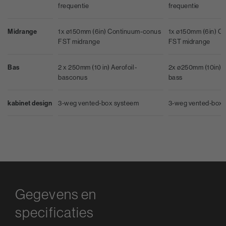
frequentie
frequentie
Midrange
1x ø150mm (6in) Continuum-conus
1x ø150mm (6in) C
FST midrange
FST midrange
Bas
2 x 250mm (10 in) Aerofoil-
2x ø250mm (10in) Ae
basconus
bass
kabinet design
3-weg vented-box systeem
3-weg vented-box 
Gegevens en
specificaties