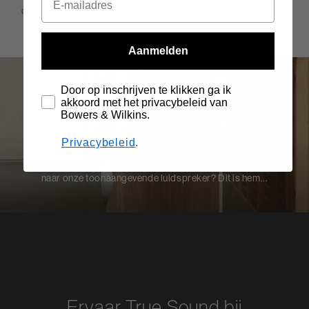
ONTDEK MEER
Aanmelden
Onze allernieuwste
Door op inschrijven te klikken ga ik
akkoord met het privacybeleid van
De 801 D4 is ons vlaggenschip en het krachtigste model
Bowers & Wilkins.
uit de nieuwe 800-Serie Diamond. Het compromisloze
ontwerp is voorzien van onze geavanceerdste
Privacybeleid
.
technologieën in hun puurste vorm en crossover-
componenten van de hoogste kwaliteit. Ben je benieuwd
naar onze toonaangevende luidspreker? Dit is hem...
Ervaar True Sound bij