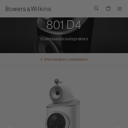
Men
801 D4
Vloerstaande luidsprekers
Alles bekijken
Luidsprekers