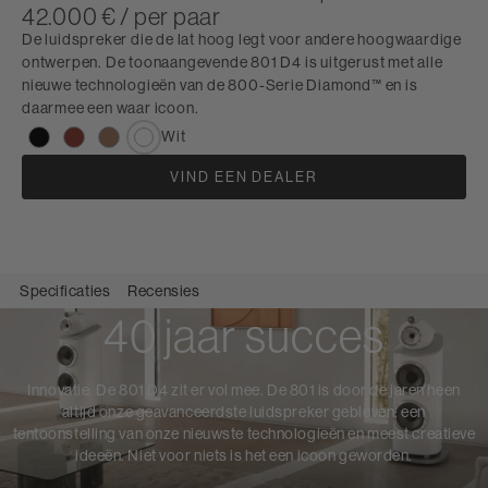
42.000 € / per paar
De luidspreker die de lat hoog legt voor andere hoogwaardige
ontwerpen. De toonaangevende 801 D4 is uitgerust met alle
nieuwe technologieën van de 800-Serie Diamond™ en is
daarmee een waar icoon.
Wit
VIND EEN DEALER
Specificaties
Recensies
40 jaar succes
Innovatie. De 801 D4 zit er vol mee. De 801 is door de jaren heen
altijd onze geavanceerdste luidspreker gebleven; een
tentoonstelling van onze nieuwste technologieën en meest creatieve
ideeën. Niet voor niets is het een icoon geworden.