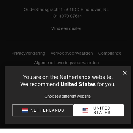
Oude Stadsgracht 1, 5611DD Eindhoven, NL
+31 4079 87614
Vind een dealer
Privacyverklaring
Verkoopvoorwaarden
Compliance
Algemene Leveringsvoorwaarden
©
2026
Harman International Industries, Incorporated. All
You are on the Netherlands website.
rights reserved.
We recommend
United States
for you.
Choose a different website.
UNITED
NETHERLANDS
STATES