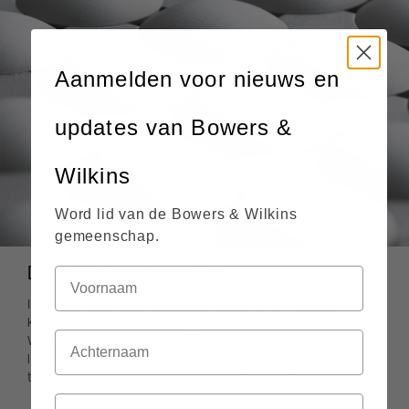
Aanmelden voor nieuws en
updates van Bowers &
Wilkins
Word lid van de Bowers & Wilkins
gemeenschap.
De geluidswetenschap
Innovatie staat centraal in alles wat we doen. We zijn
kritisch, we testen, we brengen in kaart en we ontwikkelen.
We maken gebruik van computermodellen om onze
luidsprekerontwerpen te optimaliseren. Ontdek welke
technologieën de 800-Serie Diamond zo bijzonder maken.