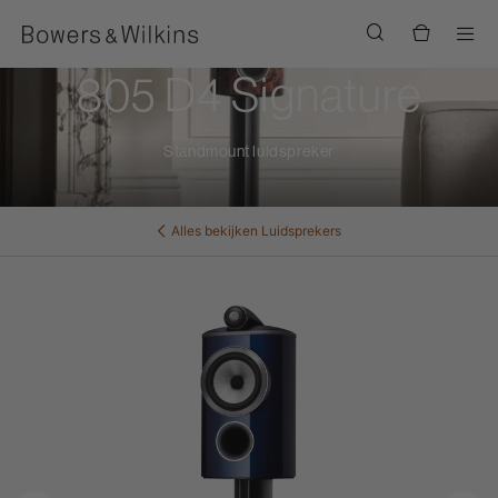
Men
805 D4 Signature
Standmount luidspreker
Alles bekijken
Luidsprekers