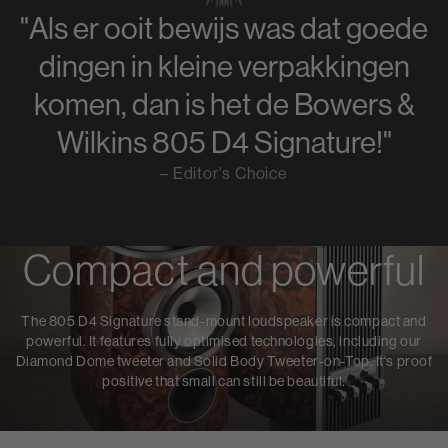
"Als er ooit bewijs was dat goede
dingen in kleine verpakkingen
komen, dan is het de Bowers &
Wilkins 805 D4 Signature!"
– Editor's Choice
Compact and powerful
The 805 D4 Signature stand-mount loudspeaker is compact and
powerful. It features fully optimised technologies, including our
Diamond Dome tweeter and Solid Body Tweeter-on-Top. It's proof
positive that small can still be beautiful.