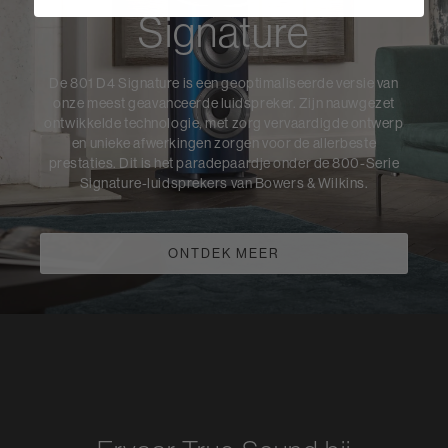
Signature
De 801 D4 Signature is een geoptimaliseerde versie van
onze meest geavanceerde luidspreker. Zijn nauwgezet
ontwikkelde technologie, met zorg vervaardigde ontwerp
en unieke afwerkingen zorgen voor de allerbeste
prestaties. Dit is het paradepaardje onder de 800-Serie
Signature-luidsprekers van Bowers & Wilkins.
ONTDEK MEER