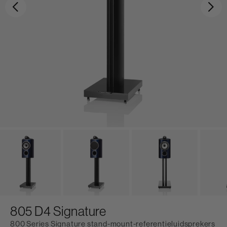
Vorige
Vo
805 D4 Signature
800 Series Signature stand-mount-referentieluidsprekers