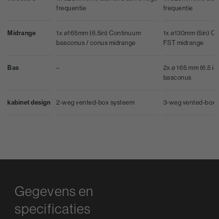
frequentie
frequentie
Midrange
1x ø165mm (6.5in) Continuum
1x ø130mm (5in) C
basconus / conus midrange
FST midrange
Bas
–
2x ø 165 mm (6.5 in)
basconus
kabinet design
2-weg vented-box systeem
3-weg vented-box 
Gegevens en
specificaties