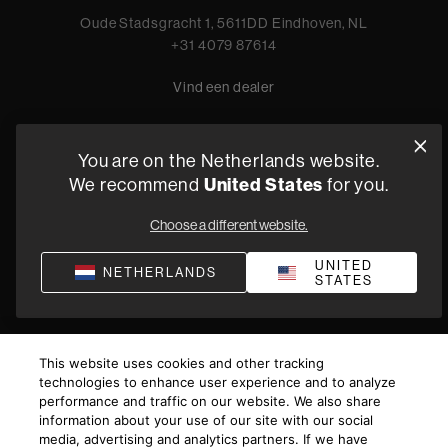
Oude Stadsgracht 1, 5611DD Eindhoven, NL
+31 4079 87614
Vind een dealer
You are on the Netherlands website.
Privacyverklaring
Verkoopvoorwaarden
Compliance
United States
We recommend
for you.
Algemene Leveringsvoorwaarden
Choose a different website.
©
2026
Harman International Industries, Incorporated. All
rights reserved.
UNITED
NETHERLANDS
STATES
This website uses cookies and other tracking
technologies to enhance user experience and to analyze
performance and traffic on our website. We also share
information about your use of our site with our social
media, advertising and analytics partners. If we have