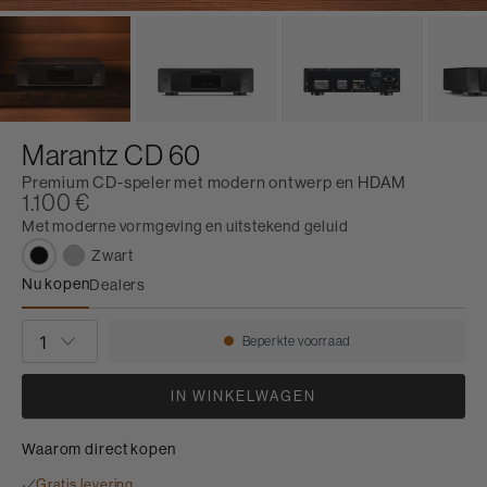
Marantz CD 60
Premium CD-speler met modern ontwerp en HDAM
1.100 €
Met moderne vormgeving en uitstekend geluid
Zwart
Nu kopen
Dealers
Marantz CD 60
AANTAL
Beperkte voorraad
Beschikbaarheid:
IN WINKELWAGEN
Waarom direct kopen
Gratis levering