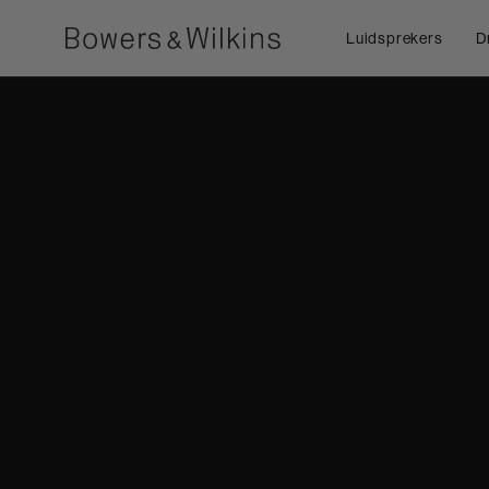
Luidsprekers
D