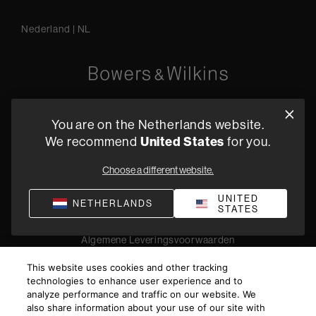
Nederland
|
NL
Oude Stadsgracht 1, 5611DD Eindhoven, NL
You are on the Netherlands website.
+31 4079 87614
We recommend
United States
for you.
Vind een dealer
Choose a different website.
UNITED
NETHERLANDS
STATES
Privacyverklaring
Verkoopvoorwaarden
Compliance
Algemene Leveringsvoorwaarden
©
2026
Harman International Industries, Incorporated. All
This website uses cookies and other tracking
rights reserved.
technologies to enhance user experience and to
analyze performance and traffic on our website. We
also share information about your use of our site with