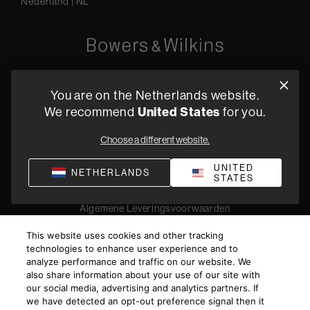
Nederland
|
NL
Oude Stadsgracht 1, 5611DD Eindhoven, NL
You are on the Netherlands website.
+31 4079 87614
United States
We recommend
for you.
Vind een dealer
Choose a different website.
UNITED
NETHERLANDS
STATES
Privacyverklaring
Verkoopvoorwaarden
Compliance
Algemene Leveringsvoorwaarden
©
2026
Harman International Industries, Incorporated. All
This website uses cookies and other tracking
rights reserved.
technologies to enhance user experience and to
analyze performance and traffic on our website. We
also share information about your use of our site with
our social media, advertising and analytics partners. If
we have detected an opt-out preference signal then it