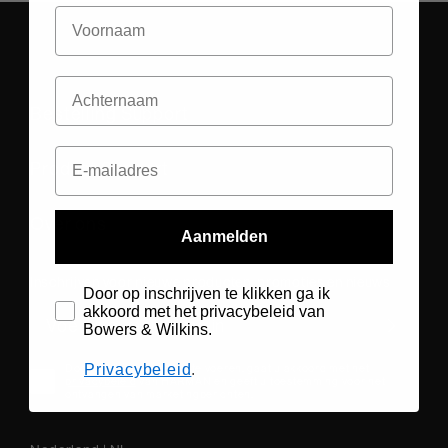
Bestelling Support
Product Support
Over ons
Aanmelden
Inschrijven voor nieuwe producten, promoties en nieuws
Door op inschrijven te klikken ga ik
akkoord met het privacybeleid van
Bowers & Wilkins.
Privacybeleid
.
Door uw e-mailadres in te voeren, gaat u akkoord met het
privacybeleid
van HARMAN en geeft u toestemming voor het
ontvangen van marketingberichten.