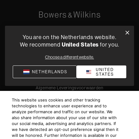
Oude Stadsgracht 1, 5611DD Eindhoven, NL
You are on the Netherlands website.
+31 4079 87614
United States
We recommend
for you.
Vind een dealer
Choose a different website.
UNITED
NETHERLANDS
STATES
Privacyverklaring
Verkoopvoorwaarden
Compliance
Algemene Leveringsvoorwaarden
©
2026
Harman International Industries, Incorporated. All
This website uses cookies and other tracking
rights reserved.
technologies to enhance user experience and to
analyze performance and traffic on our website. We
also share information about your use of our site with
our social media, advertising and analytics partners. If
we have detected an opt-out preference signal then it
will be honored. Further information is available in our