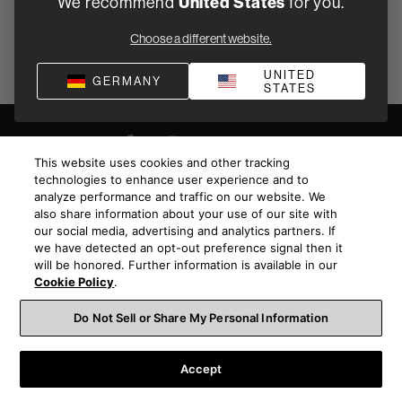
United States
We recommend
for you.
MEHR LESEN
Choose a different website.
UNITED
GERMANY
STATES
This website uses cookies and other tracking
technologies to enhance user experience and to
analyze performance and traffic on our website. We
Bestellsupport
also share information about your use of our site with
our social media, advertising and analytics partners. If
we have detected an opt-out preference signal then it
Produktsupport
will be honored. Further information is available in our
Cookie Policy
.
Über Uns
Do Not Sell or Share My Personal Information
Bleiben Sie auf dem Laufenden, was neue Produkte,
Accept
Werbeaktionen und Neuigkeiten angeht.