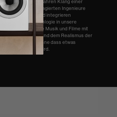
Schöneres, als den wahren Klang einer
erleben. Unsere engagierten Ingenieure
lkins entwickeln und integrieren
sfähige Audiotechnologie in unsere
rgebnis ist, dass Sie Musik und Filme mit
enden Genauigkeit und dem Realismus der
me hören können, ohne dass etwas
der weggenommen wird.