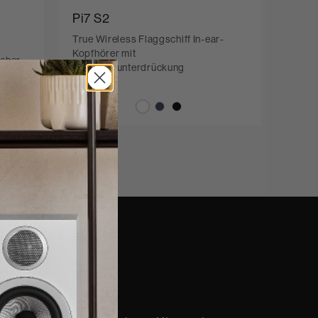
Pi7 S2
True Wireless Flaggschiff In-ear-
l
Kopfhörer mit
echer
Geräuschunterdrückung
nd