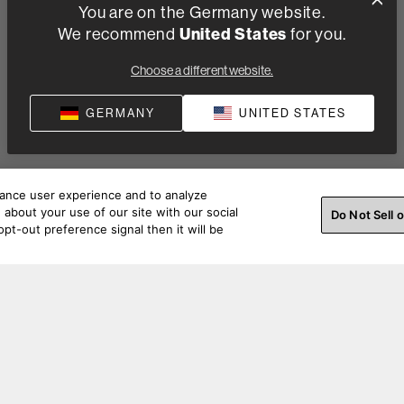
You are on the Germany website.
We recommend
United States
for you.
Choose a different website.
GERMANY
UNITED STATES
hance user experience and to analyze
about your use of our site with our social
Do Not Sell 
pt-out preference signal then it will be
igkeiten. Besuchen Sie unsere Social Media Seiten.
Bestellsupport
Produkts