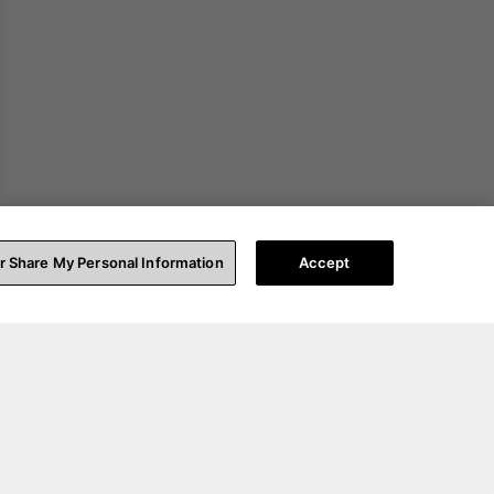
or Share My Personal Information
Accept
upport
Über Uns