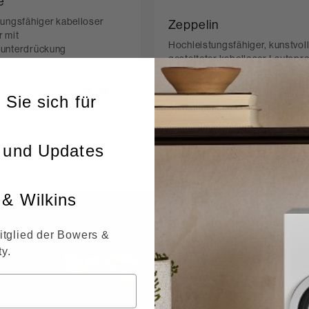
e
ungsfähiger kabelloser
Zeppelin
 mit
Hochleistungsfähiger, kunstvol
unterdrückung
gestalteter kabelloser Lautspr
 €
 €
 Sie sich für
 und Updates
& Wilkins
itglied der Bowers &
y.
True Sou