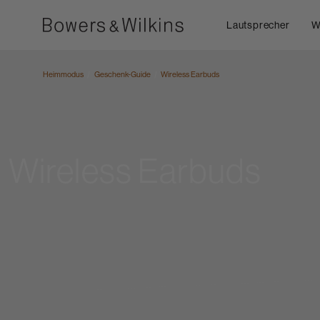
Lautsprecher
W
Heimmodus
Geschenk-Guide
Wireless Earbuds
Wireless Earbuds