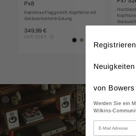
Px7 S2
Px8
Hochleist
Kabellose Flaggschiff-Kopfhörer mit
Kopfhörer
Geräuschunterdrückung
Geräusch
349,99 €
256,67
UVP:
529 €
UVP:
329
Registrieren
Neuigkeiten
von Bowers 
Werden Sie ein M
Wilkins-Communit