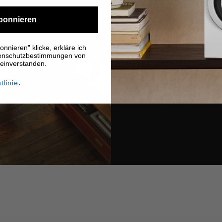
Es gibt nichts 
Aufführung zu 
bonnieren
bei Bowers & Wi
höchstleistung
nnieren" klicke, erkläre ich
Produkte. Das E
tenschutzbestimmungen von
 einverstanden.
der beeindruck
Originalaufnah
.
tlinie
hinzugefügt o