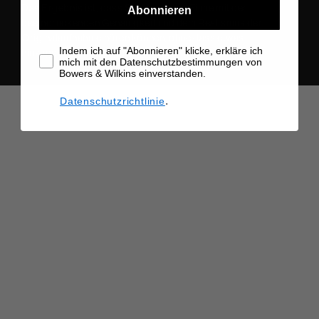
Das Ergebnis ist, dass Sie Musik und Filme mit der
Abonnieren
beeindruckenden Genauigkeit und dem Realismus der
Originalaufnahme hören können, ohne dass etwas
Indem ich auf "Abonnieren" klicke, erkläre ich
hinzugefügt oder weggenommen wird.
mich mit den Datenschutzbestimmungen von
Bowers & Wilkins einverstanden.
.
Datenschutzrichtlinie