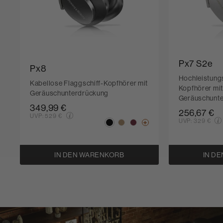
Px7 S2e
Px8
Hochleistungs
Kabellose Flaggschiff-Kopfhörer mit
Kopfhörer mi
Geräuschunterdrückung
Geräuschunt
349,99 €
256,67 €
UVP:
529 €
UVP:
329 €
IN DEN WARENKORB
IN D