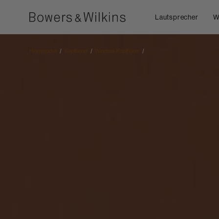
Lautsprecher
W
Heimmodus
Kopfhörer
Wireless-Kopfhörer