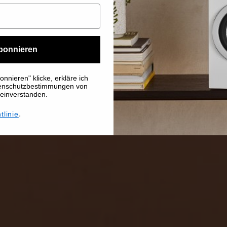
bonnieren
nnieren" klicke, erkläre ich
tenschutzbestimmungen von
 einverstanden.
.
tlinie