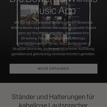
Music App
Mit der für iOS und Android kostenlosen Bowers &
Wilkins Music App können Sie ausgezeichneten Sound
ganz auf Ihre Weise genießen. Sie können Ihre
Streaming-Favoriten oder Ihren Lieblings-
Internetradiosender hören, Ihre Lautsprecher in
Gruppen anordnen, Audioqualität in hoher Auflösung
genießen und gleichzeitig höchsten Komfort genießen.
MEHR ERFAHREN
Ständer und Halterungen für
kabellose Lautsprecher