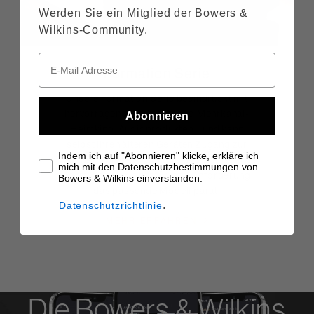
Werden Sie ein Mitglied der Bowers &
Wilkins-Community.
Formation Serie
Unsere Formation Serie beeindruckt mit
hervorragenden Stereo- und Mehrkanal-
Abonnieren
Heimkino-Audioprodukten – und kann
selbst Ihren älteren Geräten Zugang zur
Indem ich auf "Abonnieren" klicke, erkläre ich
Welt des Wireless-Sounds verschaffen. Die
mich mit den Datenschutzbestimmungen von
Formation Serie hat für jede Anforderung
Bowers & Wilkins einverstanden.
das passende Modell parat.
.
Datenschutzrichtlinie
MEHR ERFAHREN
Die Bowers & Wilkins