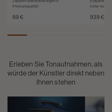
Zeppelin Wandhalterungen in
Elegante, kab
Premiumqualität
hoher Auflös
89 €
939 € / p
Erleben Sie Tonaufnahmen, als
würde der Künstler direkt neben
Ihnen stehen