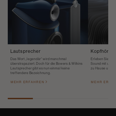
Lautsprecher
Kopfhörer
Das Wort „legendär“ wird manchmal
Erleben Sie den
überstrapaziert. Doch für die Bowers & Wilkins
Sound mit unser
Lautsprecher gibt es nun einmal keine
zu Hause und u
treffendere Bezeichnung.
MEHR ERFAHREN
MEHR ERFA