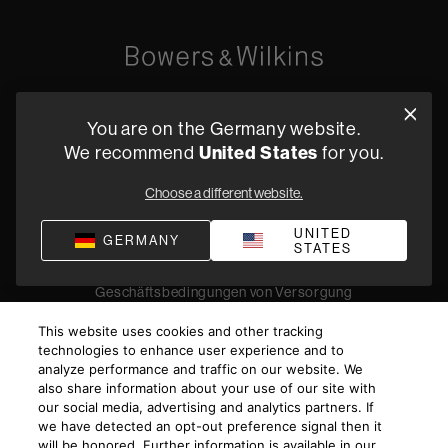
Oude Stadsgracht 1, 5611DD Eindhoven, NL
You are on the Germany website.
+49 (0) 2157 1373705
We recommend
United States
for you.
Fachhändler finden
Choose a different website.
UNITED
GERMANY
STATES
Datenschutz
Verkaufsbedingungen
Impressum
Compliance
Geschäftsbedingungen von Versorgung
©
2026
Harman International Industries, Incorporated. All
This website uses cookies and other tracking
rights reserved.
technologies to enhance user experience and to
analyze performance and traffic on our website. We
also share information about your use of our site with
our social media, advertising and analytics partners. If
we have detected an opt-out preference signal then it
will be honored. Further information is available in our