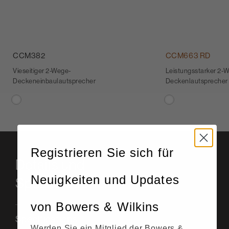
CCM382
CCM663 RD
Vieseitiger 2-Wege-
Leistungsstarker 2-
Deckeneinbaulautsprecher
Deckenlautsprecher m
Registrieren Sie sich für
Details und
Neuigkeiten und Updates
Spezifikationen
von Bowers & Wilkins
Specifications
Werden Sie ein Mitglied der Bowers &