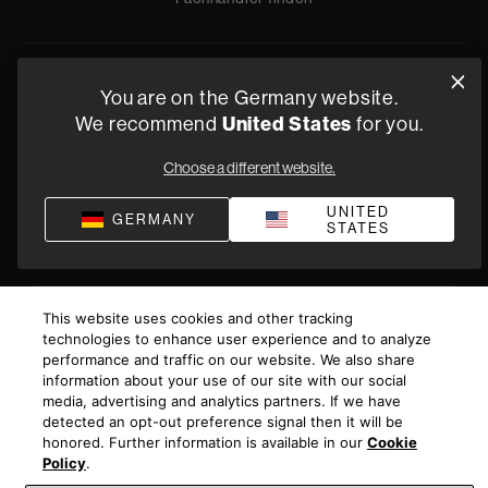
Datenschutz
Verkaufsbedingungen
Impressum
Compliance
You are on the Germany website.
We recommend
United States
for you.
Geschäftsbedingungen von Versorgung
©
2026
Harman International Industries, Incorporated. All
Choose a different website.
rights reserved.
UNITED
GERMANY
STATES
This website uses cookies and other tracking
technologies to enhance user experience and to analyze
performance and traffic on our website. We also share
information about your use of our site with our social
media, advertising and analytics partners. If we have
detected an opt-out preference signal then it will be
honored. Further information is available in our
Cookie
Policy
.