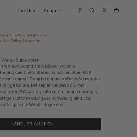
Über Uns
Support
echer
In-Wand und In-Decke
all & In-Ceiling Subwoofer
te Wand-Subwoofer
 kräftigen Sound, tiefe Bässe und eine
terung des Tieftonbereichs, wollen aber nicht
 Sound kommt? Dann ist der neue Wand-Subwoofer
ichtige für Sie. Mit seinen beiden 200-mm-
kann der ISW-4 die großen Luftmengen bewegen,
wertige Tieftonwiedergabe notwendig sind, und
auffällig in die Wand integrieren.
HÄNDLER SUCHEN