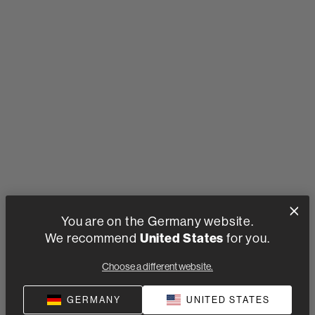
You are on the Germany website.
We recommend
United States
for you.
Choose a different website.
GERMANY
UNITED STATES