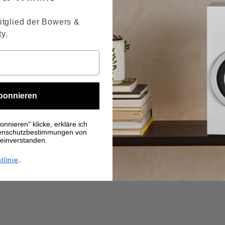
itglied der Bowers &
y.
bonnieren
nnieren" klicke, erkläre ich
tenschutzbestimmungen von
 einverstanden.
.
tlinie