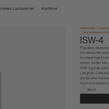
ireless-Lautsprecher
Kopfhörer
Heimmodus
Lautspr
Alle entdecken
In-W
ISW-4
Flexible, dezen
Sie wünschen sich
hochwertige Erwei
sehen, woher der
ISW-4 genau das R
Langhub-Chassis 
die für eine hoch
lässt sich dabei un
Weiß