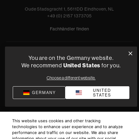
Oude Stadsgracht 1, 5611DD Eindhoven, NL
+49 (0) 2157 1373705
Fachhändler finden
Datenschutz
Verkaufsbedingungen
Impressum
Compliance
You are on the Germany website.
United States
Geschäftsbedingungen von Versorgung
We recommend
for you.
©
2026
Harman International Industries, Incorporated. All
Choose a different website.
rights reserved.
UNITED
GERMANY
STATES
This website uses cookies and other tracking
technologies to enhance user experience and to analyze
performance and traffic on our website. We also share
information about your use of our site with our social