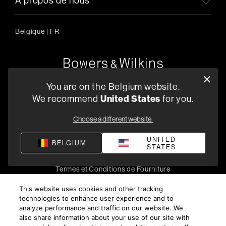
A propos de nous
Belgique
|
FR
Oude Stadsgracht 1, 5611DD Eindhoven, NL
You are on the Belgium website.
+33 (1) 89 54 63 64
United States
We recommend
for you.
Trouvez un Revendeur
Choose a different website.
UNITED
BELGIUM
STATES
Politique de confidentialité
Conditions de vente
Compliance
Termes et Conditions de Fourniture
©
2026
Harman International Industries, Incorporated. All
This website uses cookies and other tracking
rights reserved.
technologies to enhance user experience and to
analyze performance and traffic on our website. We
also share information about your use of our site with