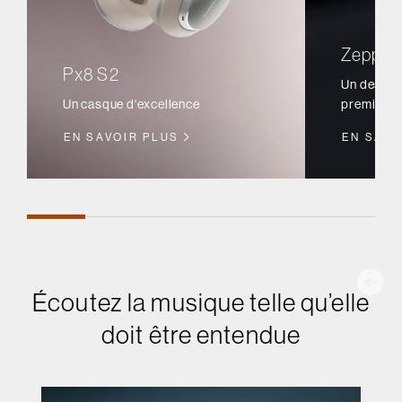
Zeppeli
Px8 S2
Un design 
Un casque d'excellence
première q
EN SAVOIR PLUS
EN SAVO
Écoutez la musique telle qu’elle
doit être entendue