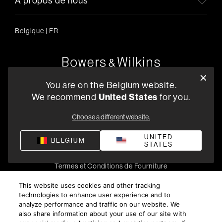
A propos de nous
Belgique
|
FR
Oude Stadsgracht 1, 5611DD Eindhoven, NL
You are on the Belgium website.
+33 (1) 89 54 63 64
We recommend
United States
for you.
Trouvez un Revendeur
Choose a different website.
UNITED
BELGIUM
STATES
Politique de confidentialité
Conditions de vente
Compliance
Termes et Conditions de Fourniture
©
2026
Harman International Industries, Incorporated. All
This website uses cookies and other tracking
rights reserved.
technologies to enhance user experience and to
analyze performance and traffic on our website. We
also share information about your use of our site with