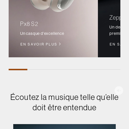
Zeppeli
Px8 S2
Un design 
Un casque d'excellence
première q
EN SAVOIR PLUS
EN SAVO
Écoutez la musique telle qu’elle
doit être entendue