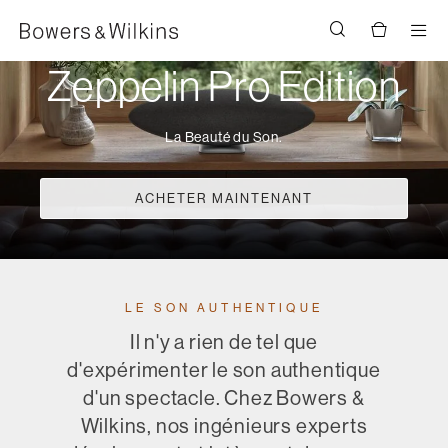
Men
Zeppelin Pro Edition
La Beauté du Son.
ACHETER MAINTENANT
LE SON AUTHENTIQUE
Il n'y a rien de tel que
d'expérimenter le son authentique
d'un spectacle. Chez Bowers &
Wilkins, nos ingénieurs experts