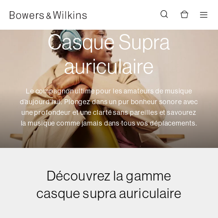
Men
Casque Supra
auriculaire
Le compagnon ultime pour les amateurs de musique
d’aujourd’hui. Plongez dans un pur bonheur sonore avec
une profondeur et une clarté sans pareilles et savourez
la musique comme jamais dans tous vos déplacements.
Découvrez la gamme
casque supra auriculaire