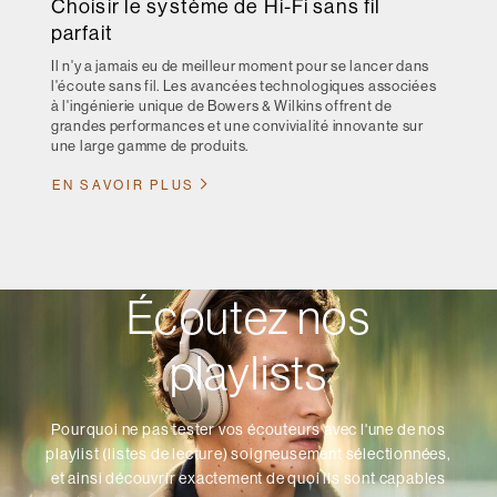
Choisir le système de Hi-Fi sans fil
parfait
Il n'y a jamais eu de meilleur moment pour se lancer dans
l'écoute sans fil. Les avancées technologiques associées
à l'ingénierie unique de Bowers & Wilkins offrent de
grandes performances et une convivialité innovante sur
une large gamme de produits.
EN SAVOIR PLUS
Écoutez nos
playlists
Pourquoi ne pas tester vos écouteurs avec l'une de nos
playlist (listes de lecture) soigneusement sélectionnées,
et ainsi découvrir exactement de quoi ils sont capables