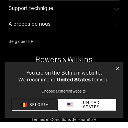
Support technique
A propos de nous
Belgique
|
FR
Oude Stadsgracht 1, 5611DD Eindhoven, NL
You are on the Belgium website.
+33 (1) 89 54 63 64
We recommend
United States
for you.
Trouvez un Revendeur
Choose a different website.
UNITED
BELGIUM
STATES
Politique de confidentialité
Conditions de vente
Compliance
Termes et Conditions de Fourniture