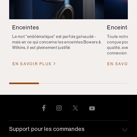
Enceintes
Enceintes s
Le mot "emblématique" est parfois galvaudé -
Toute notre gam
mais en ce qui concerne les enceintes Bowers &
conçue pour vous
Wilkins, il est pleinement justifié
qualité, avec l
connexion sans f
EN SAVOIR PLUS
EN SAVOIR 
Support pour les commandes