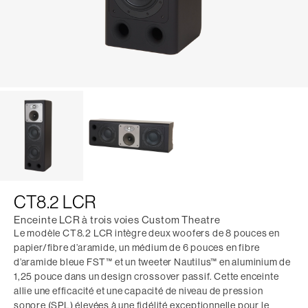
CT8.2 LCR
Enceinte LCR à trois voies Custom Theatre
Le modèle CT8.2 LCR intègre deux woofers de 8 pouces en
papier/fibre d’aramide, un médium de 6 pouces en fibre
d’aramide bleue FST™ et un tweeter Nautilus™ en aluminium de
1,25 pouce dans un design crossover passif. Cette enceinte
allie une efficacité et une capacité de niveau de pression
sonore (SPL) élevées à une fidélité exceptionnelle pour le