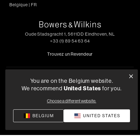
Belgique
|
FR
Oude Stadsgracht 1, 5611DD Eindhoven, NL
+33 (1) 89 54 63 64
Trouvez un Revendeur
You are on the Belgium website.
Politique de confidentialité
Conditions de vente
Compliance
We recommend
United States
for you.
Termes et Conditions de Fourniture
©
2026
Harman International Industries, Incorporated. All
Choose a different website.
rights reserved.
BELGIUM
UNITED STATES