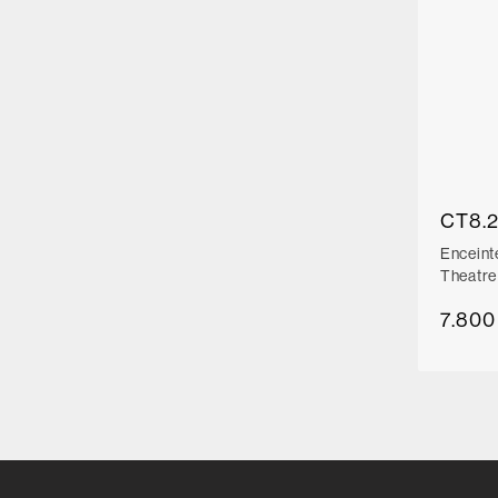
CT8.2
Enceint
Theatre
7.800