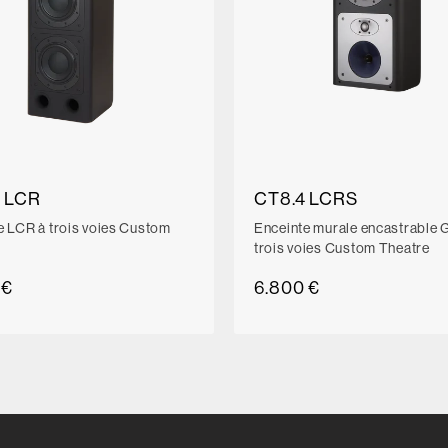
 LCR
CT8.4 LCRS
e LCR à trois voies Custom
Enceinte murale encastrable
trois voies Custom Theatre
 €
6.800 €