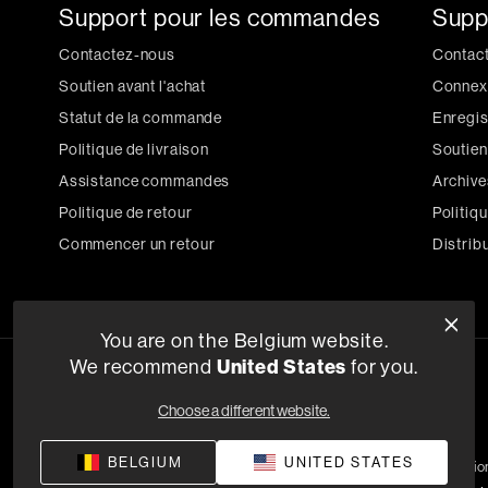
Support pour les commandes
Supp
Contactez-nous
Contac
Soutien avant l'achat
Connex
Statut de la commande
Enregis
Politique de livraison
Soutien
Assistance commandes
Archive
Politique de retour
Politiq
Commencer un retour
Distrib
You are on the Belgium website.
We recommend
United States
for you.
Choose a different website.
BELGIUM
UNITED STATES
Politique de confidentialité
Conditio