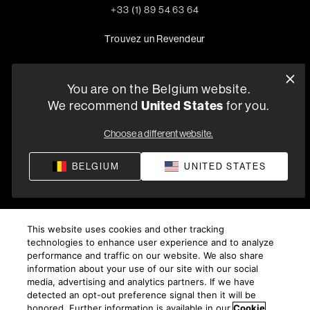
+33 (1) 89 54 63 64
Trouvez un Revendeur
You are on the Belgium website.
Politique de confidentialité
Conditions de vente
Compliance
We recommend
United States
for you.
Termes et Conditions de Fourniture
Choose a different website.
©
2026
Harman International Industries, Incorporated. All
rights reserved.
BELGIUM
UNITED STATES
This website uses cookies and other tracking
technologies to enhance user experience and to analyze
performance and traffic on our website. We also share
information about your use of our site with our social
media, advertising and analytics partners. If we have
detected an opt-out preference signal then it will be
honored. Further information is available in our
Cookie