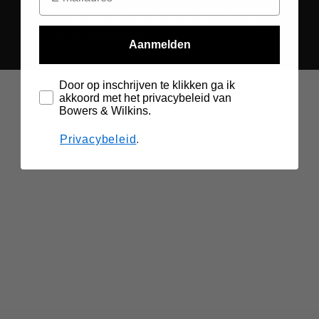
beluisteren met een nauwkeurigheid en realisme getrouw aan
de oorspronkelijke opname, zonder dat er iets aan is
toegevoegd of weggenomen.
Aanmelden
Door op inschrijven te klikken ga ik
akkoord met het privacybeleid van
Bowers & Wilkins.
Privacybeleid
.