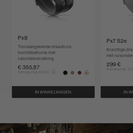
Px8
Px7 S2e
Toonaangevende draadloze
Krachtige dr
hoofdtelefoons met
met ruisonde
ruisonderdrukking
299 €
€ 355,87
Adviesprijs:
32
Adviesprijs:
529 €
IN WINKELWAGEN
IN 