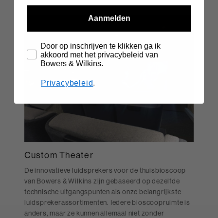
Aanmelden
Door op inschrijven te klikken ga ik
akkoord met het privacybeleid van
Bowers & Wilkins.
Privacybeleid
.
Custom Theater
De innovatieve luidsprekers voor de thuisbioscoop
van Bowers & Wilkins zijn gebaseerd op dezelfde
technische uitgangspunten als onze belangrijkste
luidsprekerassortimenten. Iedere bioscoopruimte is
anders, maar ze kunnen allemaal niet zonder