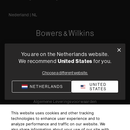
Nederland
|
NL
Oude Stadsgracht 1, 5611DD Eindhoven, NL
You are on the Netherlands website.
+31 4079 87614
We recommend
United States
for you.
Vind een dealer
Choose a different website.
UNITED
NETHERLANDS
STATES
Privacyverklaring
Verkoopvoorwaarden
Compliance
Algemene Leveringsvoorwaarden
©
2026
Harman International Industries, Incorporated. All
This website uses cookies and other tracking
rights reserved.
technologies to enhance user experience and to
analyze performance and traffic on our website. We
also share information about your use of our site with