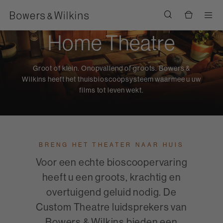
Men
Home Theatre
Groot of klein. Onopvallend of groots. Bowers &
Wilkins heeft het thuisbioscoopsysteem waarmee u uw
films tot leven wekt.
BRENG HET THEATER NAAR HUIS
Voor een echte bioscoopervaring
heeft u een groots, krachtig en
overtuigend geluid nodig. De
Custom Theatre luidsprekers van
Bowers & Wilkins bieden een