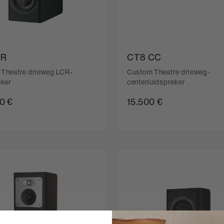
LR
CT8 CC
Theatre drieweg LCR-
Custom Theatre drieweg-
eker
centerluidspreker
0 €
15.500 €