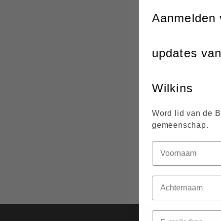
Aanmelden 
updates va
Wilkins
CT8.2
Custom 
Word lid van de 
luidspr
gemeenschap.
7.800