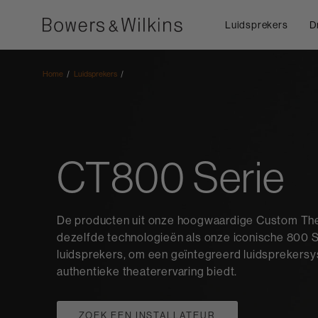
Luidsprekers
D
Home
Luidsprekers
CT800 Serie
De producten uit onze hoogwaardige Custom Thea
dezelfde technologieën als onze iconische 800 S
luidsprekers, om een geïntegreerd luidsprekersy
authentieke theaterervaring biedt.
ZOEK EEN INSTALLATEUR