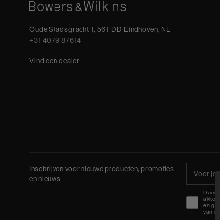
Oude Stadsgracht 1, 5611DD Eindhoven, NL
+31 4079 87614
Vind een dealer
Inschrijven voor nieuwe producten, promoties
en nieuws
Door u
akkoo
en gee
van ma