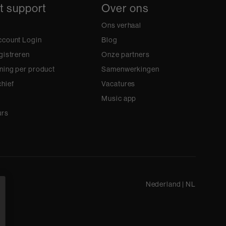
t support
Over ons
Ons verhaal
ccount Login
Blog
gistreren
Onze partners
ning per product
Samenwerkingen
hief
Vacatures
Music app
urs
Nederland
|
NL