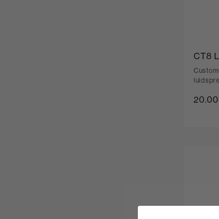
CT8 
Custom 
luidspr
20.00