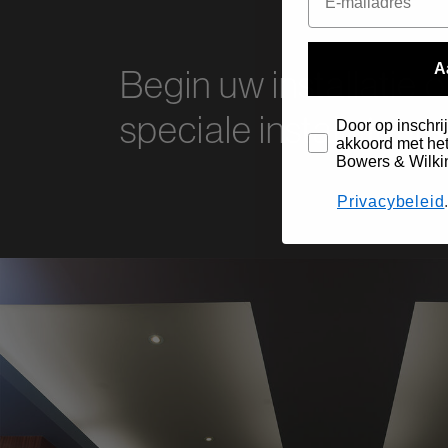
Begin uw installatie
A
speciale installateurs
Door op inschrij
akkoord met het
Bowers & Wilki
Privacybeleid