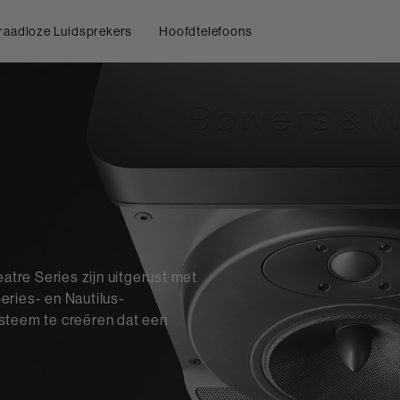
raadloze Luidsprekers
Hoofdtelefoons
tre Series zijn uitgerust met
eries- en Nautilus-
steem te creëren dat een