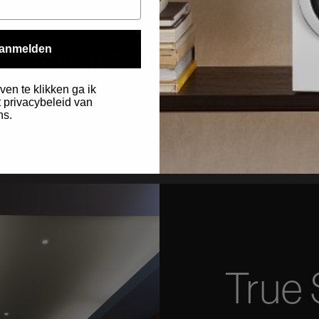
 op maat goed met onze
anmelden
.
ven te klikken ga ik
 privacybeleid van
ns.
.
True