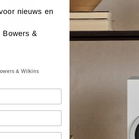
voor nieuws en
n Bowers &
 LCR
CT8.4 LCRS
Theatre drieweg LCR-
Custom Theatre drieweg-LCR
Bowers & Wilkins
eker
wandluidspreker
 €
6.800 €