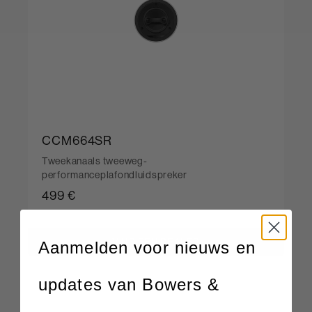
CCM664SR
Tweekanaals tweeweg-
performanceplafondluidspreker
499 €
VIND EEN DEALER
Aanmelden voor nieuws en
updates van Bowers &