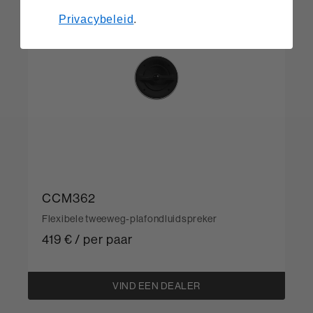
Privacybeleid
.
CCM362
Flexibele tweeweg-plafondluidspreker
419 € / per paar
VIND EEN DEALER