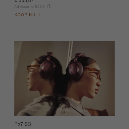
€ 355,87
Adviesprijs:
529 €
KOOP NU
Px7 S3