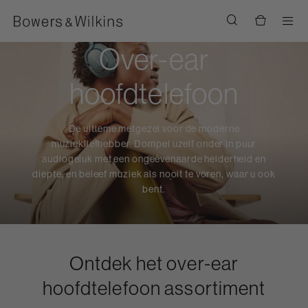
Men
Over-ear
hoofdtelefoon
De ultieme metgezel voor de moderne
muziekliefhebber. Dompel uzelf onder in puur
audiogeluk met een ongeëvenaarde helderheid en
diepte, en beleef muziek als nooit te voren, waar u ook
bent.
Ontdek het over-ear
hoofdtelefoon assortiment