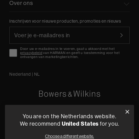
Over ons
Inschrijven voor nieuwe producten, promoties en nieuws
Door uw e-mailadres in te voeren, gaat u akkoord met het
privacybeleid
van HARMAN en geeft u toestemming voor het
ontvangen van marketingberichten.
Nederland
|
NL
Oude Stadsgracht 1, 5611DD Eindhoven, NL
You are on the Netherlands website.
+31 4079 87614
We recommend
United States
for you.
Vind een dealer
Choose a different website.