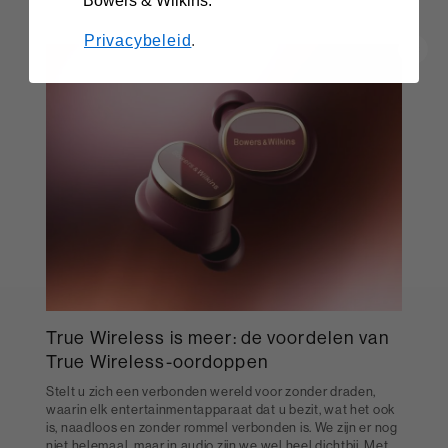
Bowers & Wilkins.
Privacybeleid
.
True Wireless is meer: de voordelen van
True Wireless-oordoppen
Stelt u zich een verbonden wereld voor zonder draden,
waarin elk entertainmentapparaat dat u bezit, wat het ook
is, naadloos en zonder rommel verbonden is. We zijn er nog
niet helemaal, maar in audio zijn we wel heel dichtbij. Met