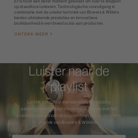
Er is nooit een beter moment geweest om over te stappen
op draadloos luisteren. Technologische vooruitgang in
combinatie met de unieke techniek van Bowers & Wilkins
bieden uitstekende prestaties en innovatieve
bruikbaarheid in een breed scala aan producten.
ONTDEK MEER
Luister naar de
playlist
Luister eens naar een van onze zorgvuldig
samengestelde playlists en maak kennis met het
prachtige geluid van de koptelefoon (en de favoriete
muziek van Bowers & Wilkins).