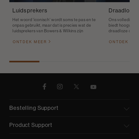
Luidsprekers
Draadloze 
Het woord 'iconisch' wordt soms te pas en te
Ons volledige a
onpas gebruikt, maar dat is precies wat de
biedt hoogwaard
luidsprekers van Bowers & Wilkins zijn
draadloze connec
ONTDEK MEER
ONTDEK ME
Bestelling Support
Product Support