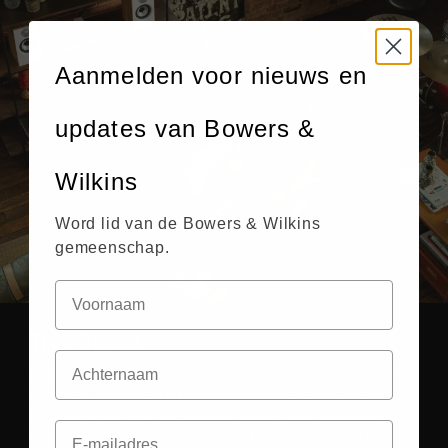
Aanmelden voor nieuws en
updates van Bowers &
Wilkins
Word lid van de Bowers & Wilkins
gemeenschap.
True Sound
Er gaat niets boven het ervaren van het ware geluid van een
optreden. Bij Bowers & Wilkins ontwikkelen en integreren
onze toegewijde engineers audio van het hoogste kaliber in
onze producten. Het resultaat is dat u muziek en films kunt