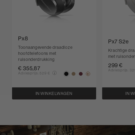
Px8
Px7 S2e
Toonaangevende draadloze
Krachtige dr
hoofdtelefoons met
met ruisonde
ruisonderdrukking
299 €
€ 355,87
Adviesprijs:
32
Adviesprijs:
529 €
IN WINKELWAGEN
IN 