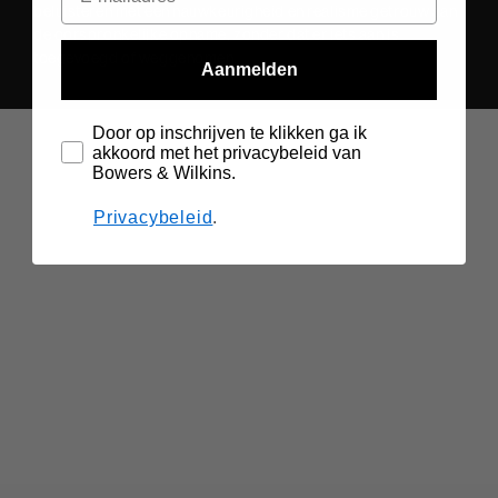
beluisteren met een nauwkeurigheid en realisme getrouw aan
de oorspronkelijke opname, zonder dat er iets aan is
toegevoegd of weggenomen.
Aanmelden
Door op inschrijven te klikken ga ik
akkoord met het privacybeleid van
Bowers & Wilkins.
Privacybeleid
.