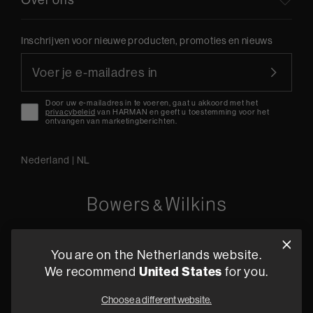
Inschrijven voor nieuwe producten, promoties en nieuws
Door uw e-mailadres in te voeren, gaat u akkoord met het
privacybeleid
van HARMAN en geeft u toestemming voor het
ontvangen van marketingberichten.
Nederland
|
NL
Oude Stadsgracht 1, 5611DD Eindhoven, NL
You are on the Netherlands website.
+31 4079 87614
We recommend
United States
for you.
Vind een dealer
Choose a different website.