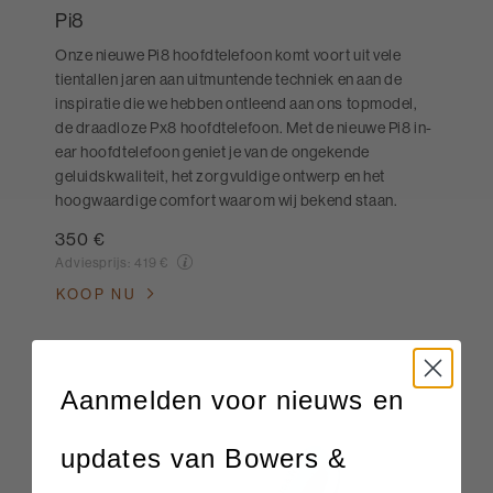
Pi8
Onze nieuwe Pi8 hoofdtelefoon komt voort uit vele
tientallen jaren aan uitmuntende techniek en aan de
inspiratie die we hebben ontleend aan ons topmodel,
de draadloze Px8 hoofdtelefoon. Met de nieuwe Pi8 in-
ear hoofdtelefoon geniet je van de ongekende
geluidskwaliteit, het zorgvuldige ontwerp en het
hoogwaardige comfort waarom wij bekend staan.
350 €
Adviesprijs:
419 €
KOOP NU
Aanmelden voor nieuws en
updates van Bowers &