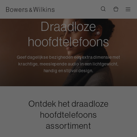
Men
Draadloze
hoofdtelefoons
Geef dagelijkse bezigheden een extra dimensie met
krachtige, meeslepende audio in een lichtgewicht,
handig en stijlvol design.
Ontdek het draadloze
hoofdtelefoons
assortiment