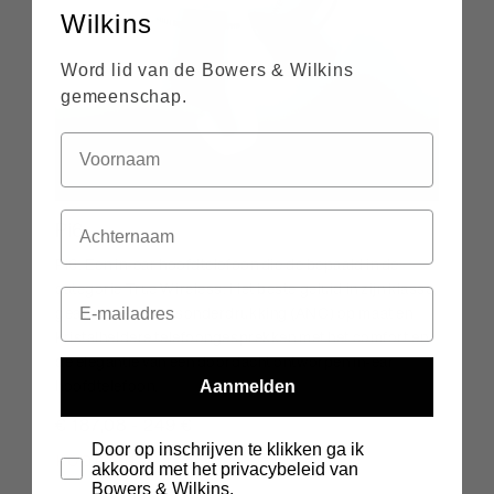
Wilkins
Word lid van de Bowers & Wilkins
gemeenschap.
Pi6
Pi6. Een in-ear hoofdtelefoon die de bepaald in de
categorie True Wireless. Het beste geluid in zijn klasse,
geavanceerde ruisonderdrukking (ANC) op maat en
kristalheldere telefoongesprekken met het comfort en
de elegantie van een doordacht ontworpen in-ear
hoofdtelefoon.
Aanmelden
€ 187,08
-
249 €
Door op inschrijven te klikken ga ik
KOOP NU
akkoord met het privacybeleid van
Bowers & Wilkins.