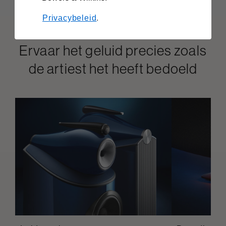
Privacybeleid
.
Ervaar het geluid precies zoals
de artiest het heeft bedoeld