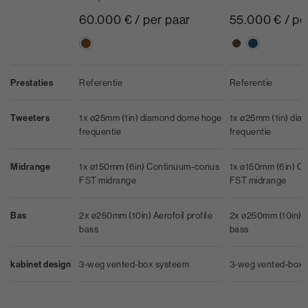
60.000 € / per paar
55.000 € / pe
Prestaties
Referentie
Referentie
Tweeters
1x ø25mm (1in) diamond dome hoge
1x ø25mm (1in) di
frequentie
frequentie
Midrange
1x ø150mm (6in) Continuum-conus
1x ø150mm (6in) C
FST midrange
FST midrange
Bas
2x ø250mm (10in) Aerofoil profile
2x ø250mm (10in) Ae
bass
bass
kabinet design
3-weg vented-box systeem
3-weg vented-box 