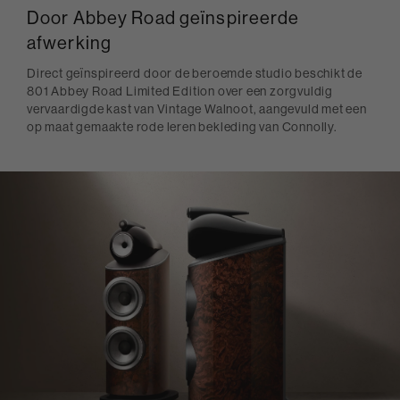
Door Abbey Road geïnspireerde
afwerking
Direct geïnspireerd door de beroemde studio beschikt de
801 Abbey Road Limited Edition over een zorgvuldig
vervaardigde kast van Vintage Walnoot, aangevuld met een
op maat gemaakte rode leren bekleding van Connolly.