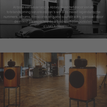
Al bijna een eeuw lang is Abbey Road het decor van de
totstandkoming van enkele van ’s werelds meest legendarische
nummers, albums, filmscores en game soundtracks, gemaakt door
de meest gerespecteerde artiesten en componisten.
© UMG Archive