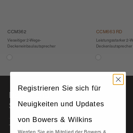
CCM362
CCM663 RD
Vieseitiger 2-Wege-
Leistungsstarker 2-
Deckeneinbaulautsprecher
Deckenlautsprecher m
Registrieren Sie sich für
Details und
Neuigkeiten und Updates
Spezifikationen
von Bowers & Wilkins
Technical details
Werden Sie ein Mitglied der Bowers &