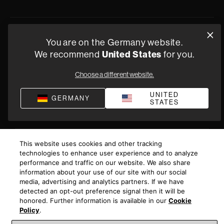
Datenschutz
Verkaufsbedingungen
Impressum
Compliance
You are on the Germany website.
United States
We recommend
for you.
Geschäftsbedingungen von Versorgung
©
2026
Harman International Industries, Incorporated. All
Choose a different website.
rights reserved.
UNITED
GERMANY
STATES
This website uses cookies and other tracking
technologies to enhance user experience and to analyze
performance and traffic on our website. We also share
information about your use of our site with our social
media, advertising and analytics partners. If we have
detected an opt-out preference signal then it will be
honored. Further information is available in our
Cookie
Policy
.