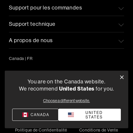
Support pour les commandes
Support technique
A propos de nous
Canada
|
FR
You are on the Canada website.
5541 Fermi Court Carlsbad, CA 92008
United States
We recommend
for you.
1-800-370-3740
Choose a different website.
Trouver un Revendeur
UNITED
CANADA
STATES
Politique de Confidentialité
Conditions de Vente